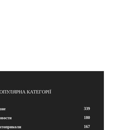
ОПУЛЯРНА КАТЕГОРІЇ
339
зне
180
овости
167
втоприколи