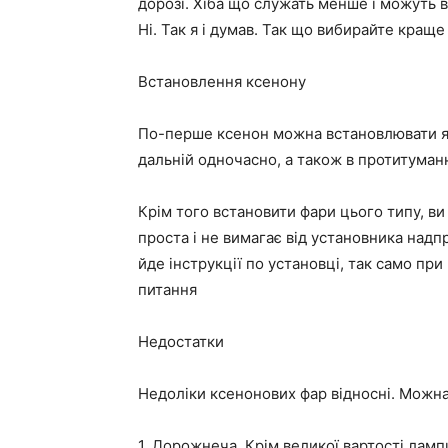
дорозі. Хіба що служать менше і можуть 
Ні. Так я і думав. Так що вибирайте кращ
Встановлення ксенону
По-перше ксенон можна встановлювати як в
дальній одночасно, а також в протитуманні
Крім того встановити фари цього типу, в
проста і не вимагає від установника надп
йде інструкції по установці, так само пр
питання
Недостатки
Недоліки ксенонових фар відносні. Можна
1. Дорожнеча. Крім великої вартості лампи