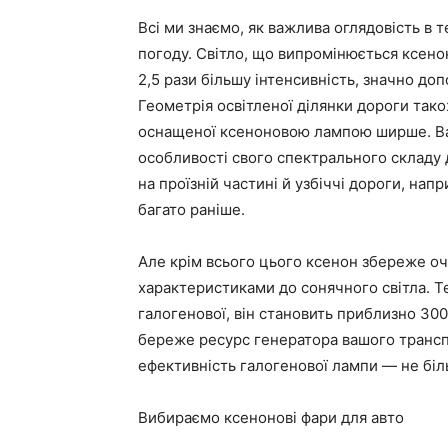
Всі ми знаємо, як важлива оглядовість в 
погоду. Світло, що випромінюється ксено
2,5 рази більшу інтенсивність, значно до
Геометрія освітленої ділянки дороги тако
оснащеної ксеноновою лампою ширше. Важ
особливості свого спектрального складу д
на проїзній частині й узбіччі дороги, напр
багато раніше.
Але крім всього цього ксенон збереже очі 
характеристиками до сонячного світла. Т
галогенової, він становить приблизно 30
береже ресурс генератора вашого трансп
ефективність галогенової лампи — не бі
Вибираємо ксенонові фари для авто