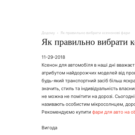
Додому
Як правильно вибрати ксенонові фари
Як правильно вибрати к
11-29-2018
Ксенон для автомобіля в наші дні вважає
атрибутом найдорожчих моделей від прові
будь-який транспортний засіб більш яскра
значить, стиль та індивідуальність власни
не можна не помітити на дорозі. Сьогодні
називають особистим мікросолнцем, доро
Рекомендуємо купити
фари для авто на o
Вигода