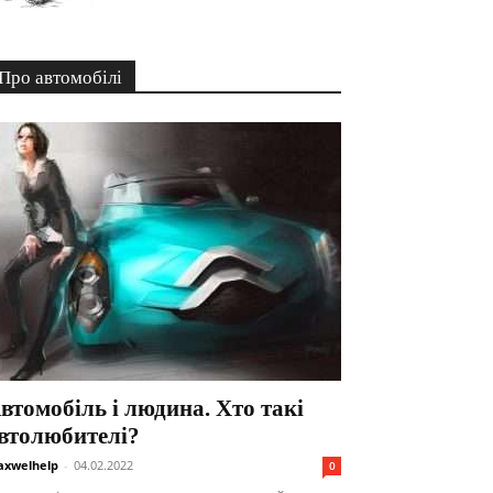
Про автомобілі
втомобіль і людина. Хто такі
втолюбителі?
xwelhelp
-
04.02.2022
0