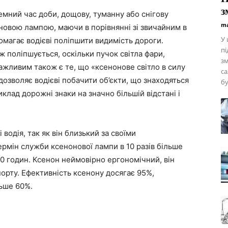
з
темний час доби, дощову, туманну або снігову
ma
новою лампою, маючи в порівнянні зі звичайним в
У 
помагає водієві поліпшити видимість дороги.
пі
ж поліпшується, оскільки пучок світла фари,
зм
ливим також є те, що «ксенонове світло в силу
са
озволяє водієві побачити об’єкти, що знаходяться
бу
иклад дорожні знаки на значно більшій відстані і
водія, так як він близький за своїми
ермін служби ксенонової лампи в 10 разів більше
00 годин. Ксенон неймовірно ергономічний, він
орту. Ефективність ксенону досягає 95%,
льше 60%.