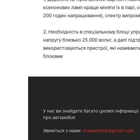
ксенонових ламп краще міняти їх в парі, 
200 годин напрацювання), спектр випром
2. Необхідність в спеціальному блоці упр
напругу близько 25.000 вольт, а далі під
використовуються пристрої, які називают
блоками
У нас ви знайдете багато цікової інформації
про автомобілі
Звяжіться з нами:
maxwelhelp@gmail.com