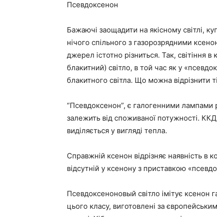
Псевдоксенон
Бажаючі заощадити на якісному світлі, куп
нічого спільного з газорозрядними ксен
джерел істотно різниться. Так, світіння в
блакитний) світло, в той час як у «псевд
блакитного світла. Що можна відрізнити т
“Псевдоксенон”, є галогенними лампами р
залежить від споживаної потужності. ККД 
виділяється у вигляді тепла.
Справжній ксенон відрізняє наявність в к
відсутній у ксенону з приставкою «псевдо
Псевдоксеноновый світло імітує ксенон га
цього класу, виготовлені за європейським