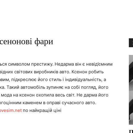
сенонові фари
ться символом престижу. Недарма він є невід’ємним
дних світових виробників авто. Ксенон робить
вим, підкреслює його стиль і індивідуальність, а
ка. Такий автомобіль зупиняє на собі погляд, його
 мода на ксенон охопила весь світ. Не дарма його
гоцінним каменем в оправі сучасного авто.
bvesim.net
по найкращій ціні
П