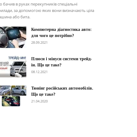
о бачив в руках перекупників спеціальні
илади, за допомогою яких вони визначають ціла
ашина або бита.
Компютерна діагностика авто:
для чого це потрібно?
28.09.2021
Плюси і мінуси системи трейд-
ін. Що це таке?
08.12.2021
Тюнінг російських автомобілів.
Що це таке?
21.04.2020