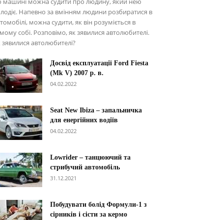
о машині можна судити про людину, який нею
лодіє. Напевно за вмінням людини розбиратися в
томобілі, можна судити, як він розуміється в
мому собі. Розповімо, як зявилися автолюбителі.
 зявилися автолюбителі?
Досвід експлуатації Ford Fiesta
(Mk V) 2007 р. в.
04.02.2022
Seat New Ibiza – запальничка
для енергійних водіїв
04.02.2022
Lowrider – танцюючий та
стрибучий автомобіль
31.12.2021
Побудувати болід Формули-1 з
сірників і сісти за кермо