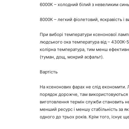
6000К – холодний білий з невеликим синь
8000К – легкий фіолетовий, яскравість і 
При виборі температури ксенонової ламп
людського ока температура від – 4300К-5
колірна температура, тим менш ефективни
(туман, дощ, мокрий асфальт).
Вартість
На ксенонових фарах не слід економити. 
порядок дорожче, там використовуються бі
виготовлення термін служби становить н
менший ресурс і меншу стабільність за які
одного до трьох років. Крім того, існує щ