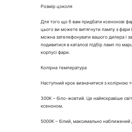
Розмір цоколя
Для того що б вам придбати ксенонові фар
цього ви можете витягнути лампу з фари 
можна зателефонувати вашого дилера і за
подивитися в каталозі підбір ламп по мар
корпусі фари.
Колірна температура
Наступний крок визначитися з колірною те
300К – біло-жовтий. Це найяскравіше світ
ксеноном.
5000К – білий, максимально наближений д