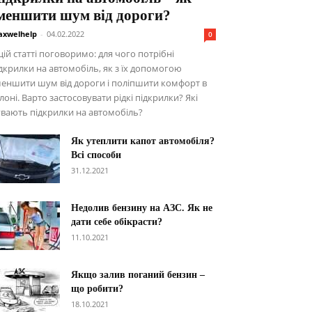
меншити шум від дороги?
xwelhelp
-
04.02.2022
0
цій статті поговоримо: для чого потрібні
дкрилки на автомобіль, як з їх допомогою
еншити шум від дороги і поліпшити комфорт в
лоні. Варто застосовувати рідкі підкрилки? Які
вають підкрилки на автомобіль?
Як утеплити капот автомобіля?
Всі способи
31.12.2021
Недолив бензину на АЗС. Як не
дати себе обікрасти?
11.10.2021
Якщо залив поганий бензин –
що робити?
18.10.2021