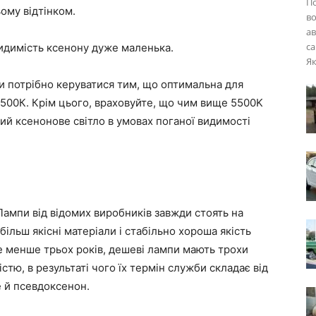
П
ому відтінком.
во
ав
са
видимість ксенону дуже маленька.
Як
и потрібно керуватися тим, що оптимальна для
500К. Крім цього, враховуйте, що чим вище 5500K
й ксенонове світло в умовах поганої видимості
Лампи від відомих виробників завжди стоять на
льш якісні матеріали і стабільно хороша якість
е менше трьох років, дешеві лампи мають трохи
стю, в результаті чого їх термін служби складає від
е й псевдоксенон.