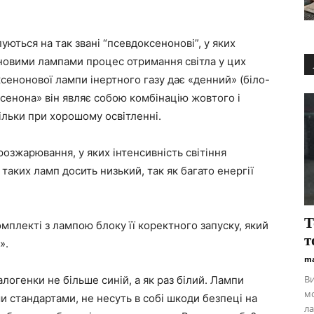
уються на так звані “псевдоксенонові”, у яких
оновими лампами процес отримання світла у цих
 ксенонової лампи інертного газу дає «денний» (біло-
оксенона» він являє собою комбінацію жовтого і
ільки при хорошому освітленні.
озжарювання, у яких інтенсивність світіння
таких ламп досить низький, так як багато енергії
Т
омплекті з лампою блоку її коректного запуску, який
т
».
ma
В
логенки не більше синій, а як раз білий. Лампи
м
и стандартами, не несуть в собі шкоди безпеці на
ла