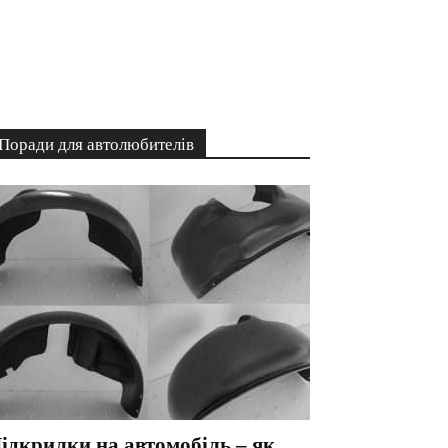
Поради для автолюбителів
ідкрилки на автомобіль – як