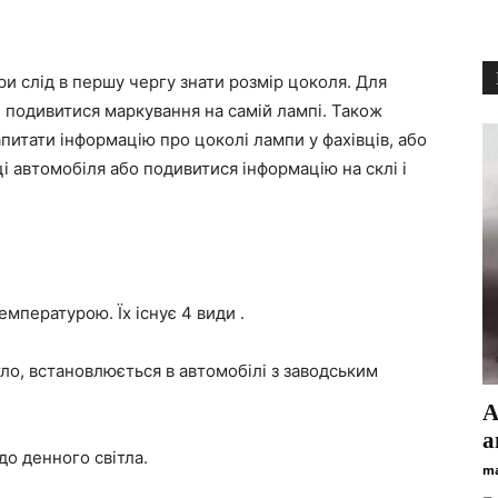
и слід в першу чергу знати розмір цоколя. Для
і подивитися маркування на самій лампі. Також
питати інформацію про цоколі лампи у фахівців, або
ці автомобіля або подивитися інформацію на склі і
мпературою. Їх існує 4 види .
ло, встановлюється в автомобілі з заводським
А
а
о денного світла.
ma