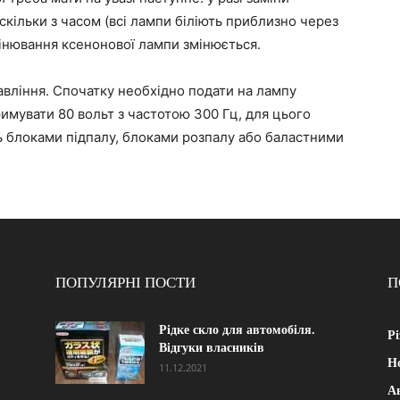
оскільки з часом (всі лампи біліють приблизно через
інювання ксенонової лампи змінюється.
авління. Спочатку необхідно подати на лампу
тримувати 80 вольт з частотою 300 Гц, для цього
ь блоками підпалу, блоками розпалу або баластними
ПОПУЛЯРНІ ПОСТИ
П
Рідке скло для автомобіля.
Рі
Відгуки власників
Н
11.12.2021
А