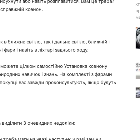
вибухнути або навіть розплавитися. Вам це треба?
хт
е справжній ксенон.
пр
м
 ближнє світло, так і дальнє світло, ближній і
 фари і навіть в ліхтарі заднього ходу.
и можете цілком самостійно Установка ксенону
риродних навичок і знань. На комплекті з фарами
и покупці вас завжди проконсультують, якщо будуть
 виділити 3 очевидних недоліки:
 треба мати на увазі наступне: у разі заміни