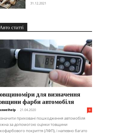
31.12.2021
Авто статті
овщиноміри для визначення
овщини фарби автомобіля
xwelhelp
-
21.04.2020
0
изначити приховані пошкодження автомобіля
ожна за допомогою оцінки товщини
кофарбового покриття (ЛФП), і напевно багато