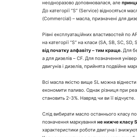
неодноразово доповнювалася, але
принци
До категорії “S” (Service) відносяться мас
(Commercial) – масла, призначені для дизе
Рівні експлуатаційних властивостей по AP
на категорії “S” на класи (SA, SB, SC, SD, S
від початку алфавіту – тим краще.
Для бе
а для дизелів – CF. Для позначення унів
двигунів і дизелів, прийнята подвійне ма
Всі масла якістю вище SL можна віднест
економити паливо. Однак різниця при реа
становить 2-3%. Навряд чи ви її відчуєте.
Слід вибирати масло останнього класу по 
позначення маркування
не нижче класу 
характеристики роботи двигуна і знижуют