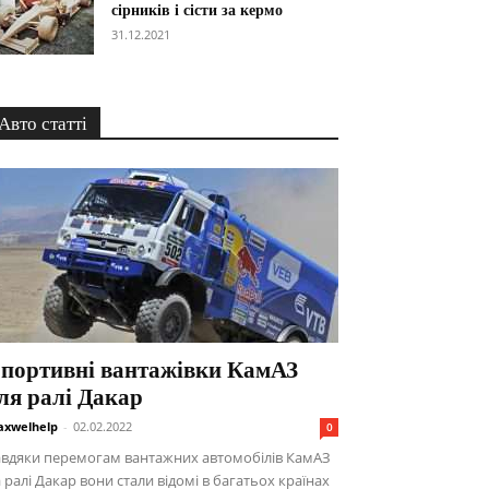
сірників і сісти за кермо
31.12.2021
Авто статті
портивні вантажівки КамАЗ
ля ралі Дакар
xwelhelp
-
02.02.2022
0
авдяки перемогам вантажних автомобілів КамАЗ
 ралі Дакар вони стали відомі в багатьох країнах