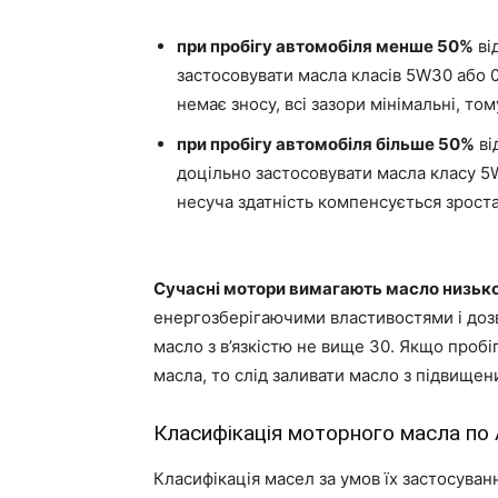
при пробігу автомобіля менше 50%
ві
застосовувати масла класів 5W30 або 
немає зносу, всі зазори мінімальні, то
при пробігу автомобіля більше 50%
ві
доцільно застосовувати масла класу 5
несуча здатність компенсується зроста
Сучасні мотори вимагають масло низької
енергозберігаючими властивостями і доз
масло з в’язкістю не вище 30. Якщо проб
масла, то слід заливати масло з підвищени
Класифікація моторного масла по 
Класифікація масел за умов їх застосуван