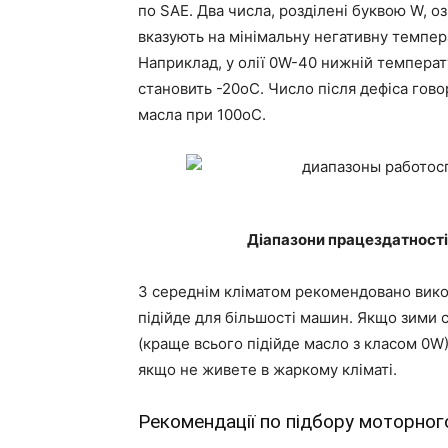
по SAE. Два числа, розділені буквою W, 
вказують на мінімальну негативну темпер
Наприклад, у олії 0W-40 нижній температ
становить -20оС. Число після дефіса гово
масла при 100оС.
Діапазони працездатності 
З середнім кліматом рекомендовано вико
підійде для більшості машин. Якщо зими с
(краще всього підійде масло з класом 0W).
якщо не живете в жаркому кліматі.
Рекомендації по підбору моторного