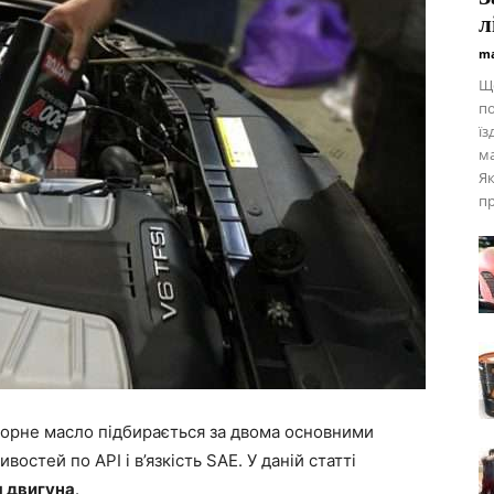
л
ma
Що
по
їз
ма
Як
пр
торне масло підбирається за двома основними
остей по API і в’язкість SAE. У даній статті
я двигуна
.