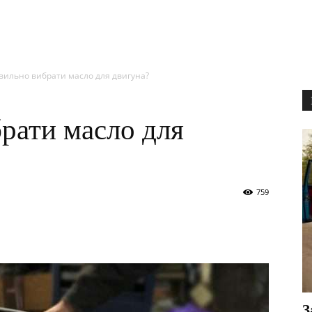
вильно вибрати масло для двигуна?
рати масло для
759
З