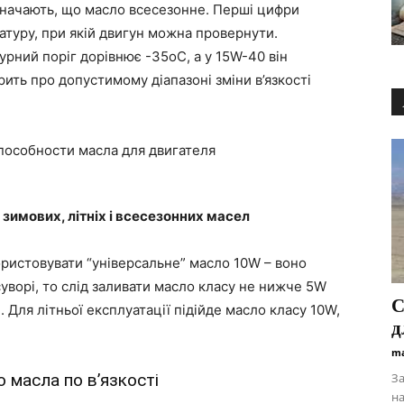
означають, що масло всесезонне. Перші цифри
атуру, при якій двигун можна провернути.
урний поріг дорівнює -35оС, а у 15W-40 він
рить про допустимому діапазоні зміни в’язкості
зимових, літніх і всесезонних масел
ристовувати “універсальне” масло 10W – воно
уворі, то слід заливати масло класу не нижче 5W
С
 Для літньої експлуатації підійде масло класу 10W,
д
ma
 масла по в’язкості
З
на