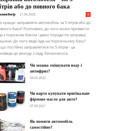
ітрів або до повного бака
xwelhelp
-
21.04.2020
0
 краще: заправляти автомобіль за 5 літрів або до
вного бака? Розповімо, до чого може призвести
да з порожнім баком і дамо поради по заправці
шини. До чого веде їзда на порожньому баку?
що постійно заправлятися по 5 літрів - це
изведе до виходу з ладу бензонасоса.
Чи можна змішувати воду і
антифриз?
04.02.2022
Чи варто купувати оригінальне
фірмове масло для авто?
07.09.2021
Як помити автомобіль
самостійно?