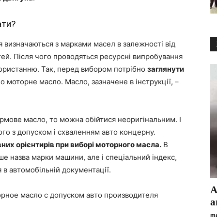
ати?
я визначаються з марками масел в залежності від
ей. Після чого проводяться ресурсні випробування
користанню. Так, перед вибором потрібно
заглянути
но моторне масло. Масло, зазначене в інструкції, –
рмове масло, то можна обійтися неоригінальним. І
його з допуском і схваленням авто концерну.
них орієнтирів при виборі моторного масла.
В
ше назва марки машини, але і спеціальний індекс,
 в автомобільній документації.
А
а
ma