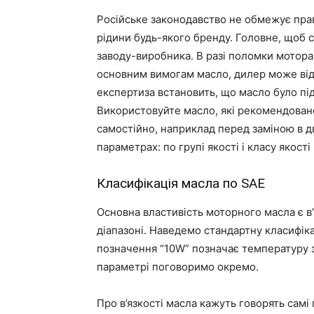
Російське законодавство не обмежує прав
рідини будь-якого бренду. Головне, щоб 
заводу-виробника. В разі поломки мотора,
основним вимогам масло, дилер може від
експертиза встановить, що масло було п
Використовуйте масло, які рекомендова
самостійно, наприклад перед заміною в дв
параметрах: по групі якості і класу якості
Класифікація масла по SAE
Основна властивість моторного масла є в’
діапазоні. Наведемо стандартну класифі
позначення “10W” позначає температуру за
параметрі поговоримо окремо.
Про в’язкості масла кажуть говорять самі 