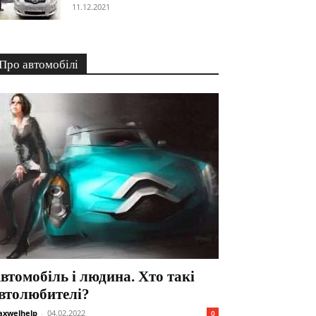
11.12.2021
Про автомобілі
втомобіль і людина. Хто такі
втолюбителі?
xwelhelp
-
04.02.2022
0