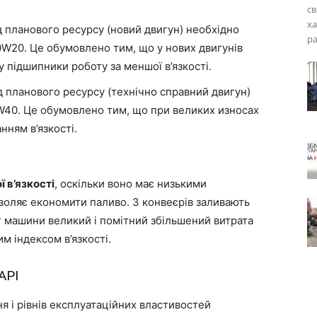
св
ха
д планового ресурсу (новий двигун) необхідно
ра
0W20. Це обумовлено тим, що у нових двигунів
му підшипники роботу за меншої в’язкості.
д планового ресурсу (технічно справний двигун)
W40. Це обумовлено тим, що при великих износах
нням в’язкості.
 в’язкості
, оскільки воно має низькими
воляє економити паливо. З конвеєрів заливають
іг машини великий і помітний збільшений витрата
м індексом в’язкості.
API
ня і рівнів експлуатаційних властивостей