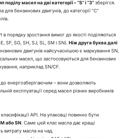
п поділу масел на дві категорії – “S” і “З”
зберігся.
ла для бензинових двигунів, до категорії “С”
лів.
I в порядку зростання вимог до якості поділяються
E, SF, SG, SH, SJ, SL, SM і SN).
Ніж друга буква далі
нзинових двигунів найсучаснішою є маркування SN,
ерсальних масел, що застосовуються для бензинових
ркування, наприклад SN/CF.
и до енергозберігаючим – вони дозволяють
льній експлуатації серед масел різних виробників
класифікації API. На упаковці повинно бути
SM або SN
. Саме цей клас масла дає кращі
ь витрату масла на чад.