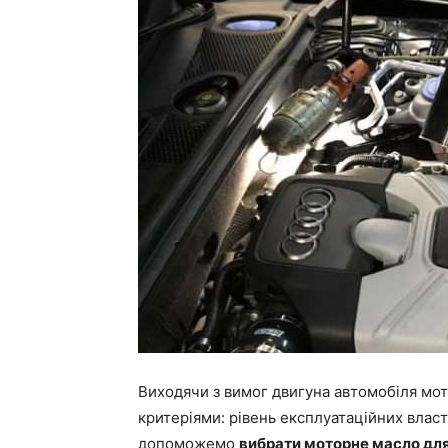
Виходячи з вимог двигуна автомобіля мо
критеріями: рівень експлуатаційних властив
допоможемо
вибрати моторне масло дл