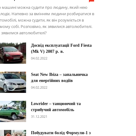
о машині можна судити про людину, який нею
лодіє. Напевно за вмінням людини розбиратися в
томобілі, можна судити, як він розуміється в
мому собі. Розповімо, як зявилися автолюбителі.
 зявилися автолюбителі?
Досвід експлуатації Ford Fiesta
(Mk V) 2007 р. в.
04.02.2022
Seat New Ibiza – запальничка
для енергійних водіїв
04.02.2022
Lowrider – танцюючий та
стрибучий автомобіль
31.12.2021
Побудувати болід Формули-1 з