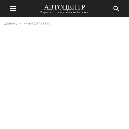
АВТОЦЕНТР
Корисні поради автолюбителям
Додому
Як вибрати авто