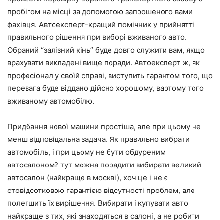
пробігом на місці за допомогою запрошеного вами
фахівця. Автоексперт-кращий помічник у прийнятті
правильного рішення при виборі вживаного авто.
Обраний “залізний кінь” буде довго служити вам, якщо
врахувати викладені вище поради. Автоексперт ж, як
професіонал у своїй справі, виступить гарантом того, що
перевага буде віддано дійсно хорошому, вартому того
вживаному автомобілю.
Придбання нової машини простіша, але при цьому не
менш відповідальна задача. Як правильно вибрати
автомобіль, і при цьому не бути обдуреним
автосалоном? тут можна порадити вибирати великий
автосалон (найкраще в москві), хоч це і не є
стовідсотковою гарантією відсутності проблем, але
полегшить їх вирішення. Вибирати і купувати авто
найкраще з тих, які знаходяться в салоні, а не робити