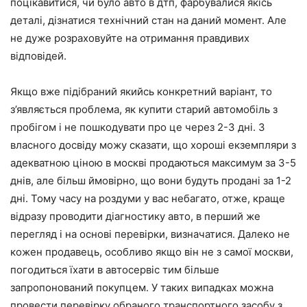
поцікавитися, чи було авто в дтп, фарбувалися якісь
деталі, дізнатися технічний стан на даний момент. Але
не дуже розраховуйте на отримання правдивих
відповідей.
Якщо вже підібраний якийсь конкретний варіант, то
з’являється проблема, як купити старий автомобіль з
пробігом і не пошкодувати про це через 2-3 дні. З
власного досвіду можу сказати, що хороші екземпляри з
адекватною ціною в москві продаються максимум за 3-5
днів, але більш ймовірно, що вони будуть продані за 1-2
дні. Тому часу на роздуми у вас небагато, отже, краще
відразу проводити діагностику авто, в перший же
перегляд і на основі перевірки, визначатися. Далеко не
кожен продавець, особливо якщо він не з самої москви,
погодиться їхати в автосервіс тим більше
запропонований покупцем. У таких випадках можна
провести перевірку обраного транспортного засобу з