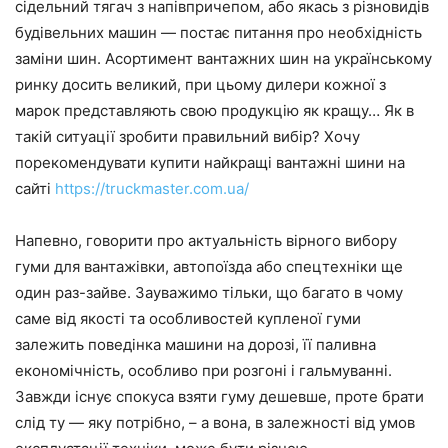
сідельний тягач з напівпричепом, або якась з різновидів
будівельних машин — постає питання про необхідність
заміни шин. Асортимент вантажних шин на українському
ринку досить великий, при цьому дилери кожної з
марок представляють свою продукцію як кращу… Як в
такій ситуації зробити правильний вибір? Хочу
порекомендувати купити найкращі вантажні шини на
сайті
https://truckmaster.com.ua/
Напевно, говорити про актуальність вірного вибору
гуми для вантажівки, автопоїзда або спецтехніки ще
один раз-зайве. Зауважимо тільки, що багато в чому
саме від якості та особливостей купленої гуми
залежить поведінка машини на дорозі, її паливна
економічність, особливо при розгоні і гальмуванні.
Завжди існує спокуса взяти гуму дешевше, проте брати
слід ту — яку потрібно, – а вона, в залежності від умов