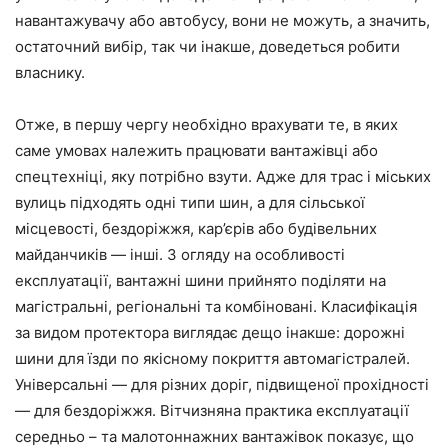
навантажувачу або автобусу, вони не можуть, а значить,
остаточний вибір, так чи інакше, доведеться робити
власнику.
Отже, в першу чергу необхідно врахувати те, в яких
саме умовах належить працювати вантажівці або
спецтехніці, яку потрібно взути. Адже для трас і міських
вулиць підходять одні типи шин, а для сільської
місцевості, бездоріжжя, кар’єрів або будівельних
майданчиків — інші. З огляду на особливості
експлуатації, вантажні шини прийнято поділяти на
магістральні, регіональні та комбіновані. Класифікація
за видом протектора виглядає дещо інакше: дорожні
шини для їзди по якісному покриття автомагістралей.
Універсальні — для різних доріг, підвищеної прохідності
— для бездоріжжя. Вітчизняна практика експлуатації
середньо – та малотоннажних вантажівок показує, що