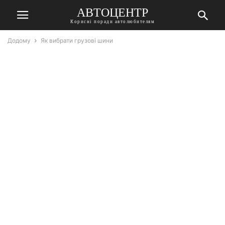
АВТОЦЕНТР
Корисні поради автолюбителям
Додому
Як вибрати грузові шини