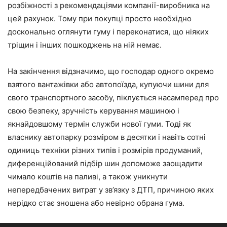
розбіжності з рекомендаціями компанії-виробника на
цей рахунок. Тому при покупці просто необхідно
досконально оглянути гуму і переконатися, що ніяких
тріщин і інших пошкоджень на ній немає.
На закінчення відзначимо, що господар одного окремо
взятого вантажівки або автопоїзда, купуючи шини для
свого транспортного засобу, піклується насамперед про
свою безпеку, зручність керування машиною і
якнайдовшому термін служби нової гуми. Тоді як
власнику автопарку розміром в десятки і навіть сотні
одиниць техніки різних типів і розмірів продуманий,
диференційований підбір шин допоможе заощадити
чимало коштів на паливі, а також уникнути
непередбачених витрат у зв’язку з ДТП, причиною яких
нерідко стає зношена або невірно обрана гума.