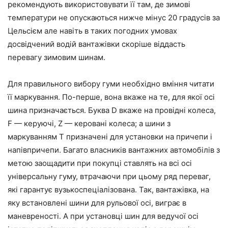
рекомендують використовувати її там, де зимові
температури не опускаються нижче мінус 20 градусів за
Цельсієм але навіть в таких погодних умовах
досвідчений водій вантажівки скоріше віддасть
перевагу зимовим шинам.
Для правильного вибору гуми необхідно вміння читати
її маркування. По-перше, вона вкаже на те, для якої осі
шина призначається. Буква D вкаже на провідні колеса,
F — керуючі, Z — керовані колеса; а шини з
маркуванням Т призначені для установки на причепи і
напівпричепи. Багато власників вантажних автомобілів з
метою заощадити при покупці ставлять на всі осі
універсальну гуму, втрачаючи при цьому ряд переваг,
які гарантує вузькоспеціалізована. Так, вантажівка, на
яку встановлені шини для рульової осі, виграє в
маневреності. А при установці шин для ведучої осі