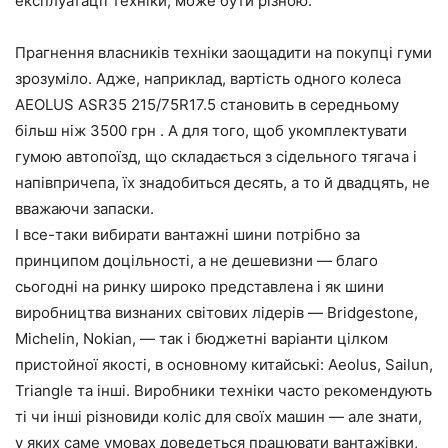
експлуатації техніки, може бути різною.
Прагнення власників техніки заощадити на покупці гуми
зрозуміло. Адже, наприклад, вартість одного колеса
AEOLUS ASR35 215/75R17.5 становить в середньому
більш ніж 3500 грн . А для того, щоб укомплектувати
гумою автопоїзд, що складається з сідельного тягача і
напівпричепа, їх знадобиться десять, а то й двадцять, не
вважаючи запаски.
І все-таки вибирати вантажні шини потрібно за
принципом доцільності, а не дешевизни — благо
сьогодні на ринку широко представлена і як шини
виробництва визнаних світових лідерів — Bridgestone,
Michelin, Nokian, — так і бюджетні варіанти цілком
пристойної якості, в основному китайські: Aeolus, Sailun,
Triangle та інші. Виробники техніки часто рекомендують
ті чи інші різновиди коліс для своїх машин — але знати,
у яких саме умовах доведеться працювати вантажівки,