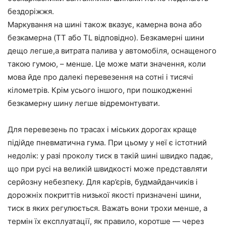
бездоріжжя.
Маркування на шині також вказує, камерна вона або
безкамерна (TT або TL відповідно). Безкамерні шини
дещо легше,а витрата палива у автомобіля, оснащеного
такою гумою, – менше. Це може мати значення, коли
мова йде про далекі перевезення на сотні і тисячі
кілометрів. Крім усього іншого, при пошкодженні
безкамерну шину легше відремонтувати.
Для перевезень по трасах і міських дорогах краще
підійде пневматична гума. При цьому у неї є істотний
недолік: у разі проколу тиск в такій шині швидко падає,
що при русі на великій швидкості може представляти
серйозну небезпеку. Для кар’єрів, будмайданчиків і
дорожніх покриттів низької якості призначені шини,
тиск в яких регулюється. Важать вони трохи менше, а
термін їх експлуатації, як правило, коротше — через