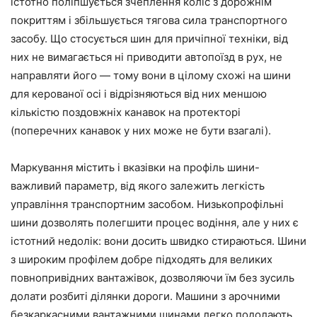
істотно поліпшується зчеплення коліс з дорожнім
покриттям і збільшується тягова сила транспортного
засобу. Що стосується шин для причіпної техніки, від
них не вимагається ні приводити автопоїзд в рух, не
направляти його — тому вони в цілому схожі на шини
для керованої осі і відрізняються від них меншою
кількістю поздовжніх канавок на протекторі
(поперечних канавок у них може не бути взагалі).
Маркування містить і вказівки на профіль шини-
важливий параметр, від якого залежить легкість
управління транспортним засобом. Низькопрофільні
шини дозволять полегшити процес водіння, але у них є
істотний недолік: вони досить швидко стираються. Шини
з широким профілем добре підходять для великих
повнопривідних вантажівок, дозволяючи їм без зусиль
долати розбиті ділянки дороги. Машини з арочними
безкаркасними вантажними шинами легко подолають