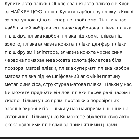
Купити авто плівки і Обклеювання авто плівкою в Києві
за НАЙКРАЩОЮ ціною. Купити карбонову плівку в Києві
за доступною ціною тепер не проблема. Тільки у нас
найбільший вибір автопленок: карбонова плівка, плівка
під шкіру, плівка карбон, плівка під хром, плівка під
золото, плівка алмазна крихта, плівки для фар, плівки
під шкіру змії алігатора, алмазна крихта чорна синя
червона помаранчева жовта золота фіолетова біла
прозора, матові плівки, плівка супермат, плівка карбон
матова плівка під не шліфований алюміній платину
метал синя сіра, структурна матова плівка. Тільки у нас
Ви можете придбати вінілові плівки перевірені часом і
якістю. Тільки у нас прямі поставки з перевірених
заводів виробників. Тільки у нас найприємніші ціни на
автовинил. Тільки у нас Ви можете обклеїти своє авто
ексклюзивними плівками за прийнятними цінами.