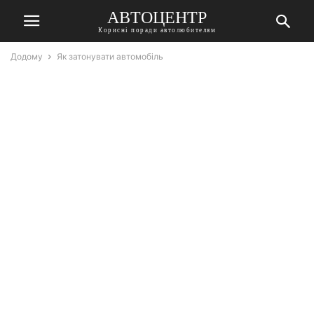
АВТОЦЕНТР
Корисні поради автолюбителям
Додому
Як затонувати автомобіль