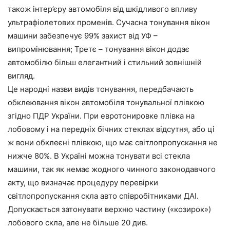
також інтер’єру автомобіля від шкідливого впливу
ультрафіолетових променів. Сучасна тонування вікон
машини забезпечує 99% захист від УФ –
випромінювання; Третє – тонування вікон додає
автомобілю більш елегантний і стильний зовнішній
вигляд.
Це народні назви видів тонування, передбачають
обклеювання вікон автомобіля тонувальної плівкою
згідно ПДР України. При евротонировке плівка на
лобовому і на передніх бічних стеклах відсутня, або ці
ж вони обклеєні плівкою, що має світлопропускання не
нижче 80%. В Україні можна тонувати всі стекла
машини, так як немає жодного чинного законодавчого
акту, що визначає процедуру перевірки
світлопропускання скла авто співробітниками ДАІ.
Допускається затонувати верхню частину («козирок»)
лобового скла, але не більше 20 див.