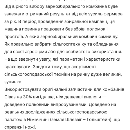
Від вірного вибору зернозбирального комбайна буде
залежати отриманий результат від всіх зусиль фермера
за рік. В період проведення збиральної кампанії, ця
машина повинна працювати без збоїв, поломок і
простоїв. А який зернозбиральний комбайн самий лу.
Як правильно вибрати сільгосптехніку та обладнання
для своєї агрофірми або для особистого використання.
На що звернути увагу, які параметри і характеристики
враховувати. Завдяки тому, що асортимент
сільськогосподарської техніки на ринку дуже великий,
зупинка.
Використовувати оригінальні запчастини для комбайнів
Claas на 30% вигідніше, ніж дешевші аналоги —
доведено польовими випробуваннями. Доведено на
реальних дослідженнях сільськогосподарською
палатою в Німеччині (земля Шлезвіг – Гольштейн), що
справжні ножі.