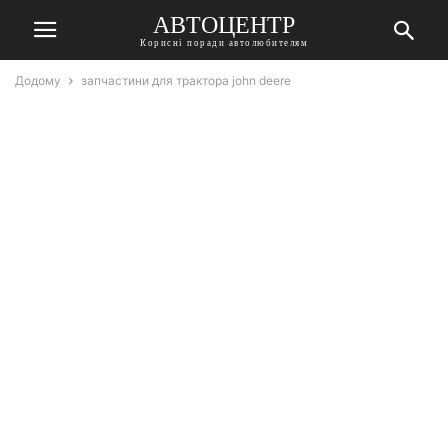
АВТОЦЕНТР
Корисні поради автолюбителям
Додому
запчастини для трактора john deere