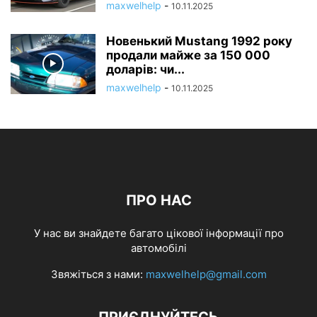
maxwelhelp
-
10.11.2025
Новенький Mustang 1992 року
продали майже за 150 000
доларів: чи...
maxwelhelp
-
10.11.2025
ПРО НАС
У нас ви знайдете багато цікової інформації про
автомобілі
Звяжіться з нами:
maxwelhelp@gmail.com
ПРИЄДНУЙТЕСЬ