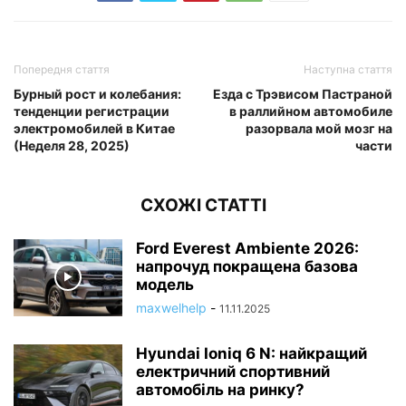
Попередня стаття
Наступна стаття
Бурный рост и колебания:
Езда с Трэвисом Пастраной
тенденции регистрации
в раллийном автомобиле
электромобилей в Китае
разорвала мой мозг на
(Неделя 28, 2025)
части
СХОЖІ СТАТТІ
Ford Everest Ambiente 2026:
напрочуд покращена базова
модель
maxwelhelp
-
11.11.2025
Hyundai Ioniq 6 N: найкращий
електричний спортивний
автомобіль на ринку?