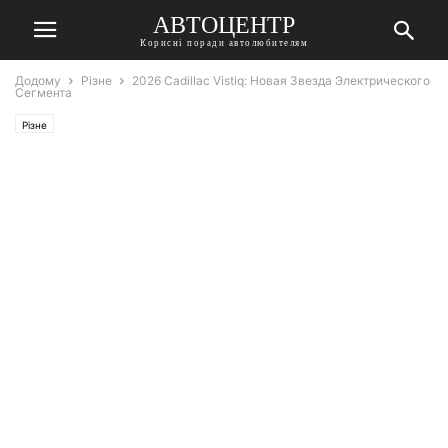
АВТОЦЕНТР
Корисні поради автолюбителям
Додому
Різне
2026 Cadillac Vistiq: Новая Звезда Электрического
Сегмента
Різне