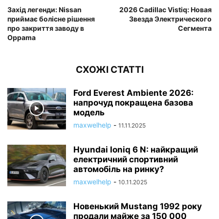
Захід легенди: Nissan
2026 Cadillac Vistiq: Новая
приймає болісне рішення
Звезда Электрического
про закриття заводу в
Сегмента
Oppama
СХОЖІ СТАТТІ
Ford Everest Ambiente 2026:
напрочуд покращена базова
модель
maxwelhelp
-
11.11.2025
Hyundai Ioniq 6 N: найкращий
електричний спортивний
автомобіль на ринку?
maxwelhelp
-
10.11.2025
Новенький Mustang 1992 року
продали майже за 150 000