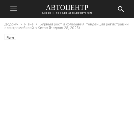
АВТОЦЕНТР
Корисні поради автолюбителям
Додому
Різне
Бурный рост и колебания: тенденции регистрации
электромобилей в Китае (Неделя 28, 2025)
Різне