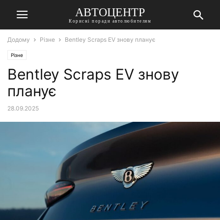
АВТОЦЕНТР
Корисні поради автолюбителям
Додому
Різне
Bentley Scraps EV знову планує
Різне
Bentley Scraps EV знову
планує
28.09.2025