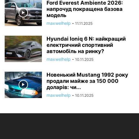
Ford Everest Ambiente 2026:
напрочуд покращена базова
модель
maxwelhelp
-
11.11.2025
Hyundai Ioniq 6 N: найкращий
електричний спортивний
автомобіль на ринку?
maxwelhelp
-
10.11.2025
Новенький Mustang 1992 року
продали майже за 150 000
доларів: чи...
maxwelhelp
-
10.11.2025