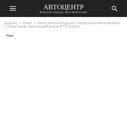
АВТОЦЕНТР
Корисні поради автолюбителям
Додому
Різне
Geely Geome Xingyuan: Городской электромобиль
с характером, бросающий вызов BYD Dolphin
Різне