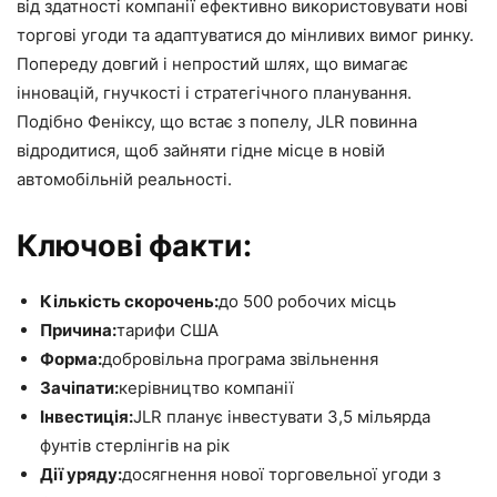
від здатності компанії ефективно використовувати нові
торгові угоди та адаптуватися до мінливих вимог ринку.
Попереду довгий і непростий шлях, що вимагає
інновацій, гнучкості і стратегічного планування.
Подібно Феніксу, що встає з попелу, JLR повинна
відродитися, щоб зайняти гідне місце в новій
автомобільній реальності.
Ключові факти:
Кількість скорочень:
до 500 робочих місць
Причина:
тарифи США
Форма:
добровільна програма звільнення
Зачіпати:
керівництво компанії
Інвестиція:
JLR планує інвестувати 3,5 мільярда
фунтів стерлінгів на рік
Дії уряду:
досягнення нової торговельної угоди з