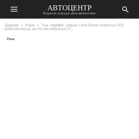
АВТОЦЕНТР
Корисні поради автолюбителям
Додому
Різне
Тінь тарифів: Jaguar Land Rover скорочує 500
робочих місць на тлі нестабільності...
Різне