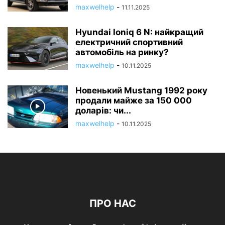
maxwelhelp
-
11.11.2025
Hyundai Ioniq 6 N: найкращий
електричний спортивний
автомобіль на ринку?
maxwelhelp
-
10.11.2025
Новенький Mustang 1992 року
продали майже за 150 000
доларів: чи...
maxwelhelp
-
10.11.2025
ПРО НАС