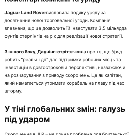
Jaguar Land Rover
висловила подяку уряду за
досягнення нової торговельної угоди. Компанія
впевнена, що це дозволить їй інвестувати 3,5 мільярда
фунтів стерлінгів на рік для реалізації нової стратегії.
З іншого боку, Даунінг-стріт
заявила про те, що Уряд
робить “реальні дії” для підтримки робочих місць та
інвестицій в довгостроковій перспективі, незважаючи
на розчарування з приводу скорочень. Це як капітан,
який намагається утримати корабель на плаву під час
шторму.
У тіні глобальних змін: галузь
під ударом
Скорочення в JLR – не єдина проблема для британської