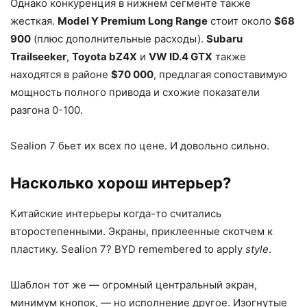
Однако конкуренция в нижнем сегменте также
жесткая.
Model Y Premium Long Range
стоит около
$68
900
(плюс дополнительные расходы).
Subaru
Trailseeker
,
Toyota bZ4X
и
VW ID.4 GTX
также
находятся в районе
$70 000
, предлагая сопоставимую
мощность полного привода и схожие показатели
разгона 0-100.
Sealion 7 бьет их всех по цене. И довольно сильно.
Насколько хорош интерьер?
Китайские интерьеры когда-то считались
второстепенными. Экраны, приклеенные скотчем к
пластику. Sealion 7? BYD remembered to apply
style
.
Шаблон тот же — огромный центральный экран,
минимум кнопок, — но исполнение другое. Изогнутые