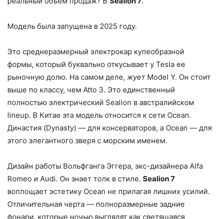
реальный объем продаж? В
Sealion 7
.
Модель была запущена в 2025 году.
Это среднеразмерный электрокар купеобразной
формы, который буквально откусывает у Tesla ее
рыночную долю. На самом деле,
жует
Model Y. Он стоит
выше по классу, чем Atto 3. Это единственный
полностью электрический Sealion в австралийском
lineup. В Китае эта модель относится к сети Ocean.
Династия (Dynasty) — для консерваторов, а Ocean — для
этого элегантного зверя с морским именем.
Дизайн работы Вольфганга Эггера, экс-дизайнера Alfa
Romeo и Audi. Он знает толк в стиле.
Sealion 7
воплощает эстетику Ocean не прилагая лишних усилий.
Отличительная черта — полноразмерные задние
фонари, которые ночью выглядят как светящаяся