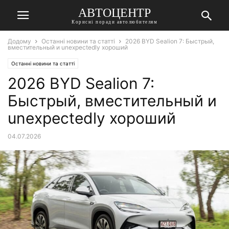
АВТОЦЕНТР
Корисні поради автолюбителям
Додому
Останні новини та статті
2026 BYD Sealion 7: Быстрый,
вместительный и unexpectedly хороший
Останні новини та статті
2026 BYD Sealion 7:
Быстрый, вместительный и
unexpectedly хороший
04.07.2026