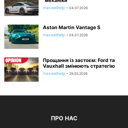
“механіки”
maxwelhelp
-
04.07.2026
Aston Martin Vantage S
maxwelhelp
-
04.07.2026
Прощання із застоєм: Ford та
Vauxhall змінюють стратегію
maxwelhelp
-
29.05.2026
ПРО НАС