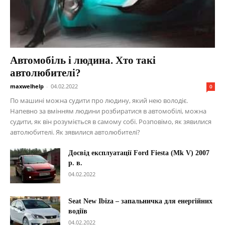
Автомобіль і людина. Хто такі
автолюбителі?
maxwelhelp
-
04.02.2022
0
По машині можна судити про людину, який нею володіє.
Напевно за вмінням людини розбиратися в автомобілі, можна
судити, як він розуміється в самому собі. Розповімо, як зявилися
автолюбителі. Як зявилися автолюбителі?
Досвід експлуатації Ford Fiesta (Mk V) 2007
р. в.
04.02.2022
Seat New Ibiza – запальничка для енергійних
водіїв
04.02.2022