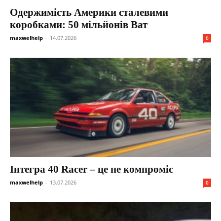
Одержимість Америки сталевими
коробками: 50 мільйонів Ват
maxwelhelp
-
14.07.2026
0
Інтегра 40 Racer – це не компроміс
maxwelhelp
-
13.07.2026
0