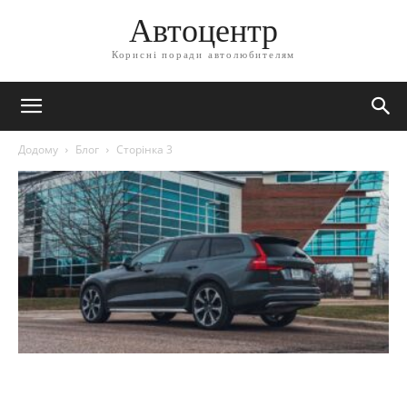
Автоцентр
Корисні поради автолюбителям
Додому
Блог
Сторінка 3