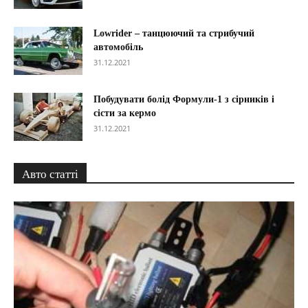
Lowrider – танцюючий та стрибучий
автомобіль
31.12.2021
Побудувати болід Формули-1 з сірників і
сісти за кермо
31.12.2021
Авто статті