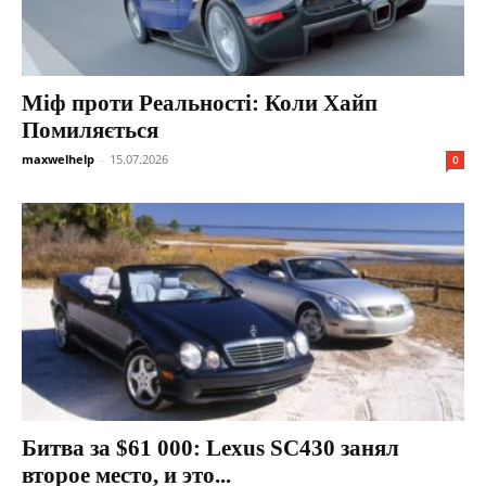
Міф проти Реальності: Коли Хайп
Помиляється
maxwelhelp
-
15.07.2026
0
Битва за $61 000: Lexus SC430 занял
второе место, и это...