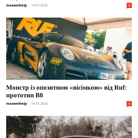
maxwelhelp
-
14.07.2026
0
Монстр із опозитною «вісімкою» від Ruf:
прототип B8
maxwelhelp
-
14.07.2026
0