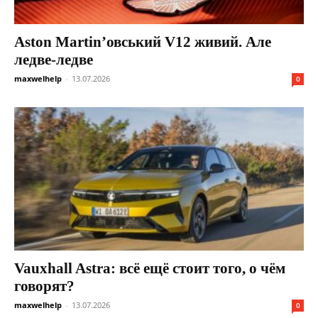
Aston Martin’овський V12 живий. Але
ледве-ледве
maxwelhelp
-
13.07.2026
0
Vauxhall Astra: всё ещё стоит того, о чём
говорят?
maxwelhelp
-
13.07.2026
0