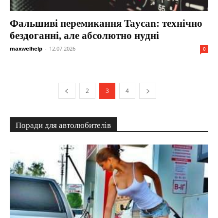
Фальшиві перемикання Taycan: технічно
бездоганні, але абсолютно нудні
maxwelhelp
-
12.07.2026
0
2
3
4
Поради для автолюбителів