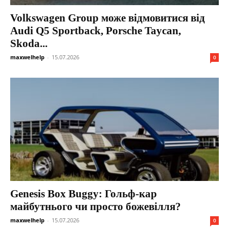
Volkswagen Group може відмовитися від
Audi Q5 Sportback, Porsche Taycan,
Skoda...
maxwelhelp
-
15.07.2026
0
Genesis Box Buggy: Гольф-кар
майбутнього чи просто божевілля?
maxwelhelp
-
15.07.2026
0