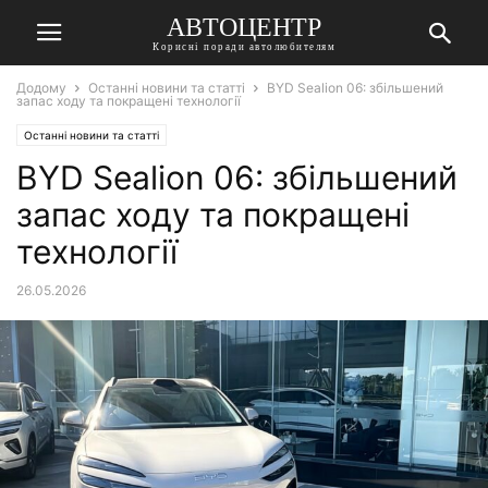
АВТОЦЕНТР
Корисні поради автолюбителям
Додому
Останні новини та статті
BYD Sealion 06: збільшений
запас ходу та покращені технології
Останні новини та статті
BYD Sealion 06: збільшений
запас ходу та покращені
технології
26.05.2026