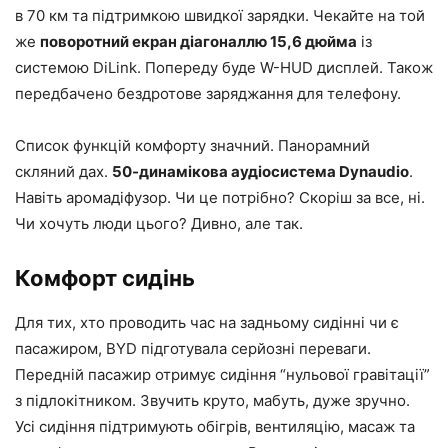
в 70 км та підтримкою швидкої зарядки. Чекайте на той
же
поворотний екран діагоналлю 15,6 дюйма
із
системою DiLink. Попереду буде W-HUD дисплей. Також
передбачено бездротове заряджання для телефону.
Список функцій комфорту значний. Панорамний
скляний дах.
50-динамікова аудіосистема Dynaudio
.
Навіть аромадіфузор. Чи це потрібно? Скоріш за все, ні.
Чи хочуть люди цього? Дивно, але так.
Комфорт сидінь
Для тих, хто проводить час на задньому сидінні чи є
пасажиром, BYD підготувала серйозні переваги.
Передній пасажир отримує сидіння “нульової гравітації”
з підлокітником. Звучить круто, мабуть, дуже зручно.
Усі сидіння підтримують обігрів, вентиляцію, масаж та