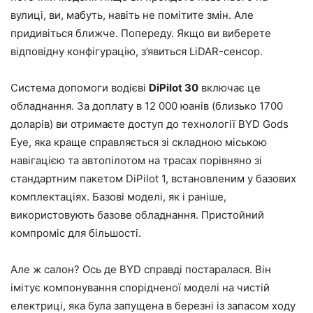
вулиці, ви, мабуть, навіть не помітите змін. Але
придивіться ближче. Попереду. Якщо ви виберете
відповідну конфігурацію, з’явиться LiDAR-сенсор.
Система допомоги водієві
DiPilot 30
включає це
обладнання. За доплату в 12 000 юанів (близько 1700
доларів) ви отримаєте доступ до технології BYD Gods
Eye, яка краще справляється зі складною міською
навігацією та автопілотом на трасах порівняно зі
стандартним пакетом DiPilot 1, встановленим у базових
комплектаціях. Базові моделі, як і раніше,
використовують базове обладнання. Пристойний
компроміс для більшості.
Але ж салон? Ось де BYD справді постаралася. Він
імітує компонування спорідненої моделі на чистій
електриці, яка була запущена в березні із запасом ходу