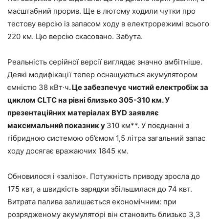
масштабний прорив. Ще в лютому ходили чутки про
тестову версію із запасом ходу в електрорежимі всього
220 км. Цю версію скасовано. Забута.
Реальність серійної версії виглядає значно амбітніше.
Деякі модифікації тепер оснащуються акумулятором
ємністю 38 кВт·ч
. Це забезпечує чистий електробіж за
циклом CLTC на рівні близько 305-310 км. У
презентаційних матеріалах BYD заявляє
максимальний показник у
310 км**. У поєднанні з
гібридною системою об’ємом 1,5 літра загальний запас
ходу досягає вражаючих 1845 км.
Обновилося і «залізо». Потужність приводу зросла до
175 квт, а швидкість зарядки збільшилася до 74 квт.
Витрата палива залишається економічним: при
розрядженому акумуляторі він становить близько 3,3