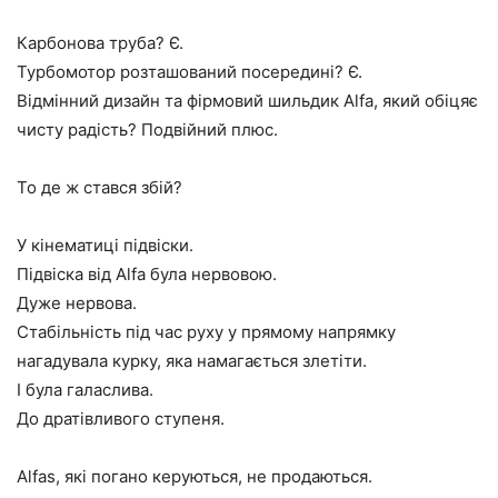
Карбонова труба? Є.
Турбомотор розташований посередині? Є.
Відмінний дизайн та фірмовий шильдик Alfa, який обіцяє
чисту радість? Подвійний плюс.
То де ж стався збій?
У кінематиці підвіски.
Підвіска від Alfa була нервовою.
Дуже нервова.
Стабільність під час руху у прямому напрямку
нагадувала курку, яка намагається злетіти.
І була галаслива.
До дратівливого ступеня.
Alfas, які погано керуються, не продаються.