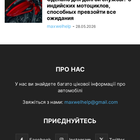
индийских мотоциклов,
способных превзойти все
ожидания
maxwelhelp
-
28.05.2026
ПРО НАС
У нас ви знайдете багато цікової інформації про
автомобілі
Звяжіться з нами:
maxwelhelp@gmail.com
ПРИЄДНУЙТЕСЬ
Facebook
Instagram
Twitter