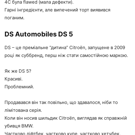
4C була flawed (мала дефекти).
Гарні інгредієнти, але випечений торт виявився
поганим.
DS Automobiles DS 5
DS – це преміальне “дитина” Citroën, запущене в 2009
році як суббренд, перш ніж стати самостійною маркою.
Як же DS 5?
Красиві.
Проблемний.
Продавався він так повільно, що здавалося, ніби то
лімітована серія.
Коли він носив шильдик Citroën, виглядав як справжній
убивця BMW.
Частково ліфтбек, частково купе, частково хетчбек.