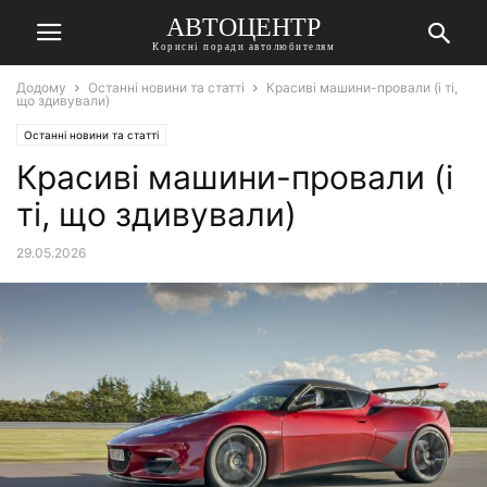
АВТОЦЕНТР
Корисні поради автолюбителям
Додому
Останні новини та статті
Красиві машини-провали (і ті,
що здивували)
Останні новини та статті
Красиві машини-провали (і
ті, що здивували)
29.05.2026