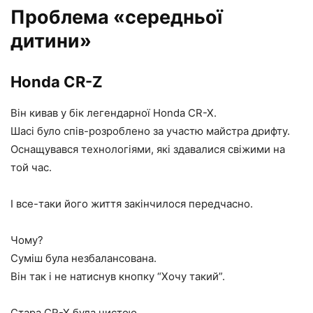
Проблема «середньої
дитини»
Honda CR-Z
Він кивав у бік легендарної Honda CR-X.
Шасі було спів-розроблено за участю майстра дрифту.
Оснащувався технологіями, які здавалися свіжими на
той час.
І все-таки його життя закінчилося передчасно.
Чому?
Суміш була незбалансована.
Він так і не натиснув кнопку “Хочу такий”.
Стара CR-X була чистою.