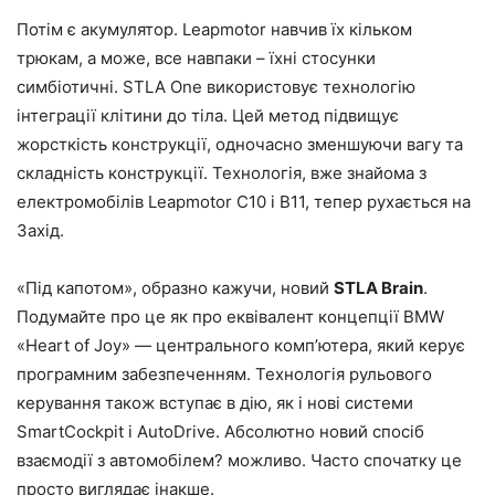
Потім є акумулятор. Leapmotor навчив їх кільком
трюкам, а може, все навпаки – їхні стосунки
симбіотичні. STLA One використовує технологію
інтеграції клітини до тіла. Цей метод підвищує
жорсткість конструкції, одночасно зменшуючи вагу та
складність конструкції. Технологія, вже знайома з
електромобілів Leapmotor C10 і B11, тепер рухається на
Захід.
«Під капотом», образно кажучи, новий
STLA Brain
.
Подумайте про це як про еквівалент концепції BMW
«Heart of Joy» — центрального комп’ютера, який керує
програмним забезпеченням. Технологія рульового
керування також вступає в дію, як і нові системи
SmartCockpit і AutoDrive. Абсолютно новий спосіб
взаємодії з автомобілем? можливо. Часто спочатку це
просто виглядає інакше.