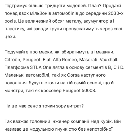
Підтримує більше тридцяти моделей. План? Продажі
понад двох мільйонів автомобілів до середини 2030-х
років. Це величезний обсяг металу, акумуляторів і
пластику, які заводи групи пропускатимуть через свої
цехи.
Подумайте про марки, які збиратимуть ці машини.
Citroën, Peugeot, Fiat, Alfa Romeo, Maserati, Vauxhall.
Платформа STLA One лягла в основу сегментів B, C і D.
Маленькі автомобілі, такі як Corsa наступного
покоління, будуть стояти на тій самій основі, що й
монстри, такі як кросовер Peugeot 50008.
Чи це має сенс з точки зору витрат?
Так вважає головний інженер компанії Нед Курік. Він
називає це модульною гнучкістю без непотрібної