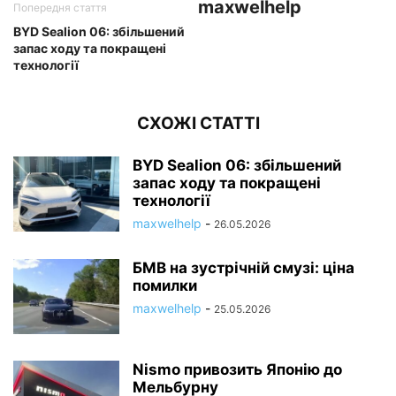
maxwelhelp
Попередня стаття
BYD Sealion 06: збільшений
запас ходу та покращені
технології
СХОЖІ СТАТТІ
BYD Sealion 06: збільшений
запас ходу та покращені
технології
maxwelhelp
-
26.05.2026
БМВ на зустрічній смузі: ціна
помилки
maxwelhelp
-
25.05.2026
Nismo привозить Японію до
Мельбурну