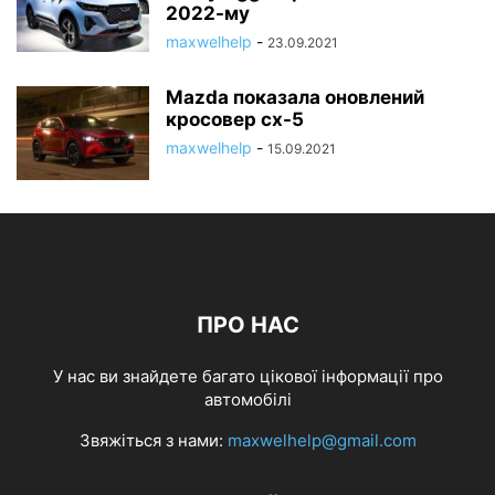
2022-му
ЮМОР
maxwelhelp
-
23.09.2021
Mazda показала оновлений
кросовер cx-5
maxwelhelp
-
15.09.2021
ПРО НАС
У нас ви знайдете багато цікової інформації про
автомобілі
Звяжіться з нами:
maxwelhelp@gmail.com