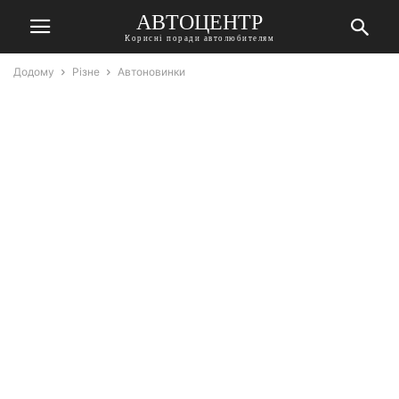
АВТОЦЕНТР
Корисні поради автолюбителям
Додому
Різне
Автоновинки