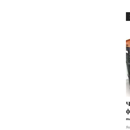
Ч
ф
ma
Як