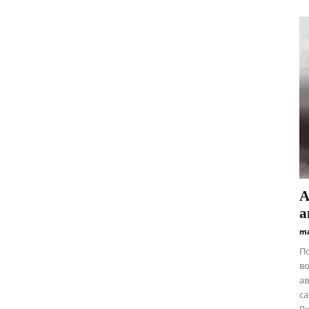
А
а
ma
П
во
ав
са