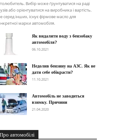
толюбитель. Вибір може ґрунтуватися на раді
узів або орієнтуватися на виробника і вартість.
е серед інших, існує фірмове масло для
нкретної марки автомобіля.
Як видалити воду з бензобаку
автомобіля?
06.10.2021
Недолив бензину на АЗС. Як не
дати себе обікрасти?
11.10.2021
Автомобіль не заводиться
взимку. Причини
21.04.2020
Про автомобілі