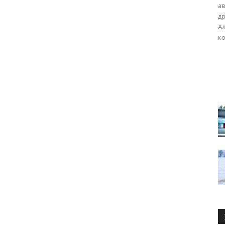
ав
др
Ал
ко