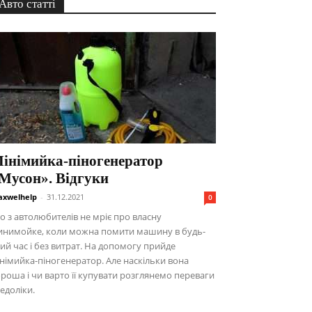
Авто статті
інімийка-піногенератор
Мусон». Відгуки
xwelhelp
-
31.12.2021
0
о з автолюбителів не мріє про власну
инимойке, коли можна помити машину в будь-
ий час і без витрат. На допомогу прийде
німийка-піногенератор. Але наскільки вона
роша і чи варто її купувати розглянемо переваги
недоліки.