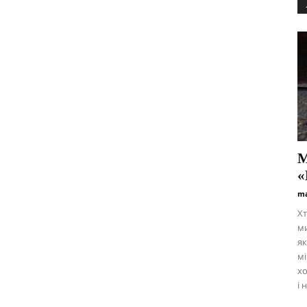
М
«
ma
Хт
м
як
мі
хо
і 