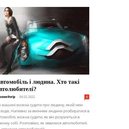
втомобіль і людина. Хто такі
втолюбителі?
xwelhelp
-
04.02.2022
0
о машині можна судити про людину, який нею
лодіє. Напевно за вмінням людини розбиратися в
томобілі, можна судити, як він розуміється в
мому собі. Розповімо, як зявилися автолюбителі.