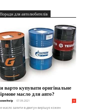
Поради для автолюбителів
и варто купувати оригінальне
ірмове масло для авто?
xwelhelp
-
07.09.2021
0
е масло залити в двигун вирішує кожен