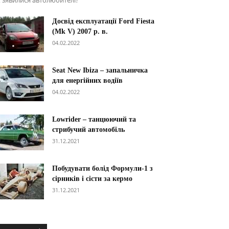
 зявилися автолюбителі?
Досвід експлуатації Ford Fiesta
(Mk V) 2007 р. в.
04.02.2022
Seat New Ibiza – запальничка
для енергійних водіїв
04.02.2022
Lowrider – танцюючий та
стрибучий автомобіль
31.12.2021
Побудувати болід Формули-1 з
сірників і сісти за кермо
31.12.2021