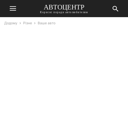
АВТОЦЕНТР
Корисні поради автолюбителям
Додому
Різне
Ваше авто