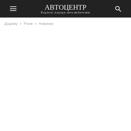
АВТОЦЕНТР
Корисні поради автолюбителям
Додому
Різне
Новинки