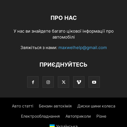
ЮМОР
ПРО НАС
У нас ви знайдете багато цікової інформації про
автомобілі
Звяжіться з нами:
maxwelhelp@gmail.com
ПРИЄДНУЙТЕСЬ
Авто статті
Бензин автохімія
Диски шини колеса
Електрообладнання
Автоприколи
Різне
Українська