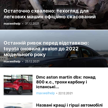
ЮМОР
Остаточно схвалено: техогляд для
легкових машин офіційно скасований
maxwelhelp
-
31.12.2021
Останній ривок перед відставкою:
toyota оновила avalon до 2022
модельного року
maxwelhelp
-
25.12.2021
Dmc aston martin dbx: понад
800 к.с., трохи карбону і
іспанські...
maxwelhelp
-
22.12.2021
Названі кращі і гірші автомобілі