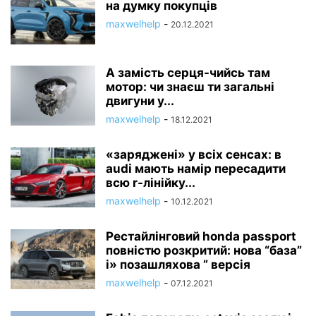
на думку покупців
maxwelhelp
-
20.12.2021
А замість серця-чийсь там
мотор: чи знаєш ти загальні
двигуни у...
maxwelhelp
-
18.12.2021
«заряджені» у всіх сенсах: в
audi мають намір пересадити
всю r-лінійку...
maxwelhelp
-
10.12.2021
Рестайлінговий honda passport
повністю розкритий: нова “база”
і» позашляхова ” версія
maxwelhelp
-
07.12.2021