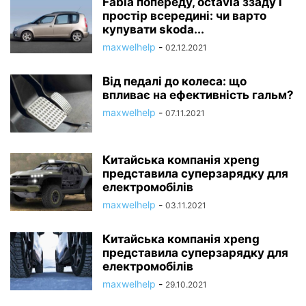
Fabia попереду, octavia ззаду і
простір всередині: чи варто
купувати skoda...
maxwelhelp
-
02.12.2021
Від педалі до колеса: що
впливає на ефективність гальм?
maxwelhelp
-
07.11.2021
Китайська компанія xpeng
представила суперзарядку для
електромобілів
maxwelhelp
-
03.11.2021
Китайська компанія xpeng
представила суперзарядку для
електромобілів
maxwelhelp
-
29.10.2021