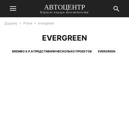
АВТОЦЕНТР
Корисні поради автолюбителям
Додому
Різне
evergreen
EVERGREEN
BREMBO S.P.A ПРЕДСТАВИЛИ НЕСКОЛЬКО ПРОЕКТОВ
EVERGREEN
HONDA GL 1800
INFINITI
MOTOGP
SUZUKI
TRIUMPH SPEED TRIPLE 1200 RR
V100 MANDELLO
АВТО
АВТО ТЮНИНГ
АВТОМОБИЗНЕС
АВТОМОБИЛИ
АВТОНОВИНКИ
АВТОНОВОСТИ
АВТОПАРК
АВТОПРИГОДИ
АВТОРЫНОК
АВТОСВІТ
АВТОСПОРТ
АЛТАЙ2021
АМЕРИКА ГЛАЗАМИ МОТОЦИКЛИСТА
АНАЛИТИКА, ИНТЕРВЬЮ, МНЕНИЯ ЭКСПЕРТОВ
ВАШЕ АВТО
ВІЙСЬКОВА ТЕХНІКА
ВОЕННАЯ ТЕХНИКА
ГАИ
ГРУЗОВИКИ
ДЕТАЛИ
ДИЗАЙН
ДОРОГИ
ЕКСПЛУАТАЦІЯ
ЗАКОН
ЗНАМЕНИТОСТИ
ИЖ
ИЗБРАННЫЕ
ИЗБРАННЫЙ
ИСТОРИИ