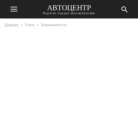
АВТОЦЕНТР
Корисні поради автолюбителям
Додому
Різне
Знаменитости